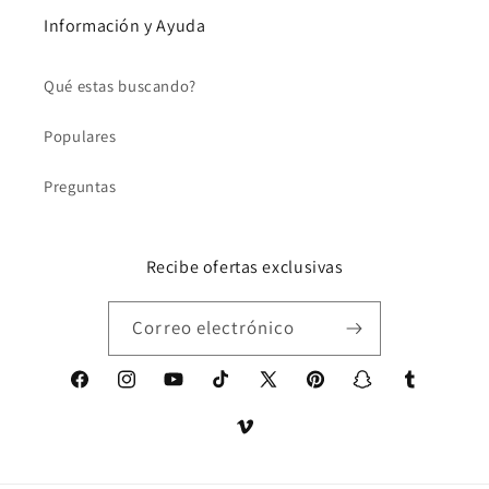
Información y Ayuda
Qué estas buscando?
Populares
Preguntas
Recibe ofertas exclusivas
Correo electrónico
Facebook
Instagram
YouTube
TikTok
X
Pinterest
Snapchat
Tumblr
(Twitter)
Vimeo