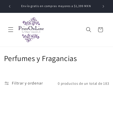
Ir
ódigo:
directamente
Envío gratis en compras mayores a $1,399 MXN
al contenido
Carrito
C
Perfumes y Fragancias
o
l
Filtrar y ordenar
0 productos de un total de 183
e
c
c