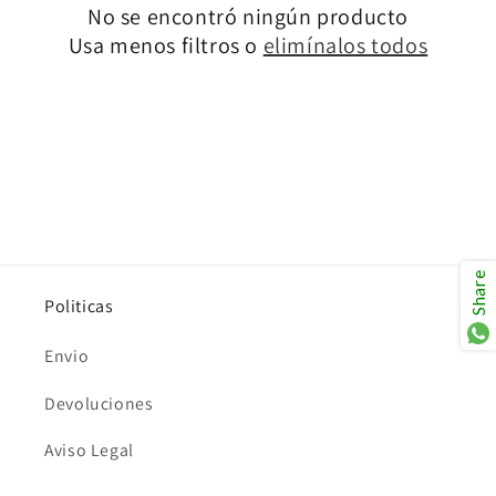
i
No se encontró ningún producto
Usa menos filtros o
elimínalos todos
ó
n
:
Share
Politicas
Envio
Devoluciones
Aviso Legal