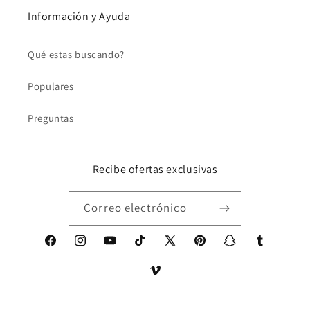
Información y Ayuda
Qué estas buscando?
Populares
Preguntas
Recibe ofertas exclusivas
Correo electrónico
Facebook
Instagram
YouTube
TikTok
X
Pinterest
Snapchat
Tumblr
(Twitter)
Vimeo