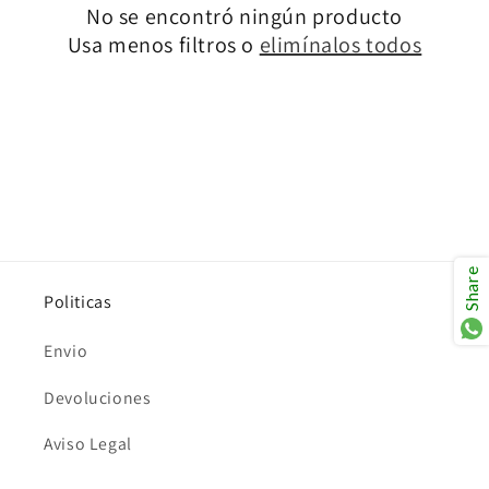
i
No se encontró ningún producto
Usa menos filtros o
elimínalos todos
ó
n
:
Share
Politicas
Envio
Devoluciones
Aviso Legal