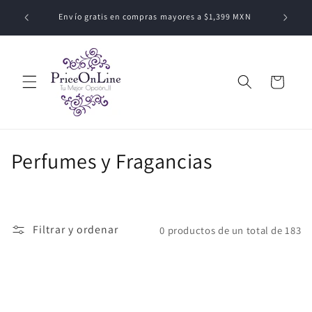
Ir
ódigo:
directamente
Envío gratis en compras mayores a $1,399 MXN
al contenido
Carrito
C
Perfumes y Fragancias
o
l
Filtrar y ordenar
0 productos de un total de 183
e
c
c